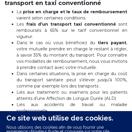
transport en taxi conventionné
La
prise en charge et le taux de remboursement
varient selon certaines conditions.
Les
frais d’un transport taxi conventionné
sont
remboursés à 65% sur le tarif conventionnel en
vigueur.
Dans le cas où vous bénéficiez du
tiers payant
,
votre mutuelle prendre en charge le restant à régler,
à savoir 35% du montant du transport. Pour connaître
vos modalités de remboursement, nous vous invitons
à prendre contact avec votre mutuelle.
Dans certaines situations, la prise en charge du coût
du transport sanitaire peut s’élever jusqu’à 100%,
comme par exemple lors des transports :
Liés aux traitement ou examens pour les patients
atteints d’une Affection de Longue Durée (ALD)
Liés aux accidents de travail ou maladie
professionnelle
Ce site web utilise des cookies.
De femmes enceintes, du 6ème mois et jusqu’à 12
jours après l’accouchement
Nous utilisons des cookies afin de vous fournir une
Liés à une hospitalisation d’un nouveau-né de moins
expérience utilisateur fluide et conviviale sur notre site