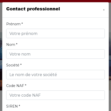
Contact professionnel
×
Prénom *
MENU
Nom *
JUSSIEU secours FRANCE
Société *
Code NAF *
Accueil
JUSSIEU secours FRANCE
SIREN *