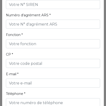
Numéro d'agrément ARS *
Fonction *
CP *
AMBULANCE
TAXI PMR
E-mail *
PRÉSENTATION
JUSSIEU secours FRANCE, siège du Service National
Téléphone *
d'Ambulance.