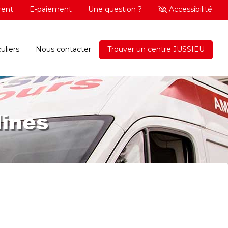
rent
E-paiement
Une question ?
Accessibilité
uliers
Nous contacter
Trouver un centre JUSSIEU
lines