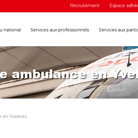
Recrutement
Espace adhé
 national
Services aux professionnels
Services aux partic
e ambulance en Yve
 en Yvelines