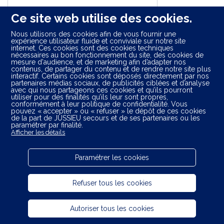
Votre code postal, ville ou nom de centre
Ce site web utilise des cookies.
Nous utilisons des cookies afin de vous fournir une
expérience utilisateur fluide et conviviale sur notre site
internet. Ces cookies sont des cookies techniques
nécessaires au bon fonctionnement du site, des cookies de
mesure d'audience, et de marketing afin d’adapter nos
contenus, de partager du contenu et de rendre notre site plus
interactif. Certains cookies sont déposés directement par nos
partenaires médias sociaux, de publicités ciblées et d’analyse
avec qui nous partageons ces cookies et qu’ils pourront
Départements limitrophes :
utiliser pour des finalités qu’ils leur sont propres,
conformément à leur politique de confidentialité. Vous
pouvez « accepter » ou « refuser » le dépôt de ces cookies
Charente-Maritime (17)
de la part de JUSSIEU secours et de ses partenaires ou les
Loire-Atlantique (44)
paramétrer par finalité.
Afficher les détails
Maine-et-Loire (49)
Deux-Sèvres (79)
Paramétrer les cookies
Refuser tous les cookies
Plan du site
Autoriser tous les cookies
Mentions légales