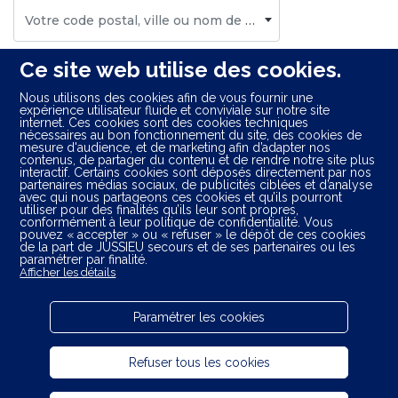
Votre code postal, ville ou nom de centre
Ce site web utilise des cookies.
Nous utilisons des cookies afin de vous fournir une
expérience utilisateur fluide et conviviale sur notre site
internet. Ces cookies sont des cookies techniques
nécessaires au bon fonctionnement du site, des cookies de
mesure d'audience, et de marketing afin d’adapter nos
contenus, de partager du contenu et de rendre notre site plus
Départements limitrophes :
interactif. Certains cookies sont déposés directement par nos
partenaires médias sociaux, de publicités ciblées et d’analyse
avec qui nous partageons ces cookies et qu’ils pourront
Aveyron (12)
utiliser pour des finalités qu’ils leur sont propres,
Corrèze (19)
conformément à leur politique de confidentialité. Vous
pouvez « accepter » ou « refuser » le dépôt de ces cookies
Haute-Loire (43)
de la part de JUSSIEU secours et de ses partenaires ou les
Lot (46)
paramétrer par finalité.
Afficher les détails
Lozère (48)
Puy-de-Dôme (63)
Paramétrer les cookies
Refuser tous les cookies
Plan du site