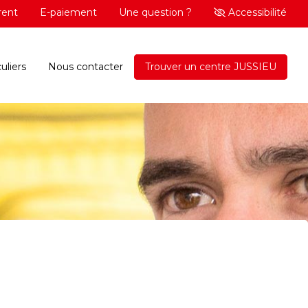
rent
E-paiement
Une question ?
Accessibilité
uliers
Nous contacter
Trouver un centre JUSSIEU